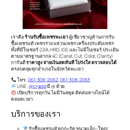
เราคือ
ร้านรับซื้อเพชรพะเยา
ผู้เชี่ยวชาญด้านการรับ
ซื้อเพชรแท้ เพชรร่วง แหวนเพชร เครื่องประดับเพชร
ทั้งที่มีใบเซอร์ (GIA, HRD, IGI) และไม่มีใบเซอร์ ประเมิน
ตามมาตรฐานสากล 4C (Carat, Cut, Color, Clarity)
การันตี
ราคาสูง จ่ายเงินสดทันที โปร่งใส ตรวจสอบได้
ครอบคลุมทุกอำเภอในจังหวัดพะเยา
โทร:
061-308-2062
,
061-308-2063
LINE:
@crgold
มี @ ด้วย
เปิดบริการทุกวัน ไม่มีวันหยุด ติดต่อทางไลน์ได้
ตลอดเวลา.
บริการของเรา
รับซื้อเพชรแท้ ทุกกะรัต ขนาดเล็ก–ใหญ่