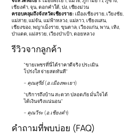
จังหวัดพะเยา:
เมืองพะเยา, แม่ใจ, ภูกามยาว, ภูซาง,
เชียงคำ, จุน, ดอกคำใต้, ปง, เชียงม่วน
ครอบคลุมถึงจังหวัดเชียงราย:
เมืองเชียงราย, เวียงชัย,
แม่สาย, แม่จัน, แม่ฟ้าหลวง, แม่ลาว, เชียงแสน,
เชียงของ, พญาเม็งราย, ขุนตาล, เวียงแก่น, พาน, เทิง,
ป่าแดด, แม่สรวย, เวียงป่าเป้า, ดอยหลวง
รีวิวจากลูกค้า
“ขายเพชรที่นี่ได้ราคาดีจริง ประเมิน
โปร่งใส จ่ายสดทันที”
– คุณสุรีย์ (อ.เมืองพะเยา)
“บริการถึงบ้าน สะดวก ปลอดภัย มั่นใจได้
ได้เงินจริงแน่นอน”
– คุณวีระ (อ.เชียงคำ)
คำถามที่พบบ่อย (FAQ)