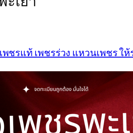
Iพะเยา
ื้อเพชรแท้ เพชรร่วง แหวนเพชร ให้