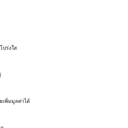
โปร่งใส
่
พิ่มมูลค่าได้
วก