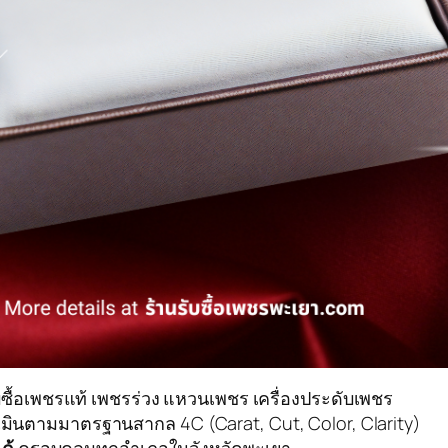
บซื้อเพชรแท้ เพชรร่วง แหวนเพชร เครื่องประดับเพชร
ประเมินตามมาตรฐานสากล 4C (Carat, Cut, Color, Clarity)
ด้
ครอบคลุมทุกอำเภอในจังหวัดพะเยา