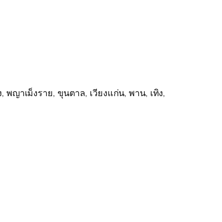
ง, พญาเม็งราย, ขุนตาล, เวียงแก่น, พาน, เทิง,