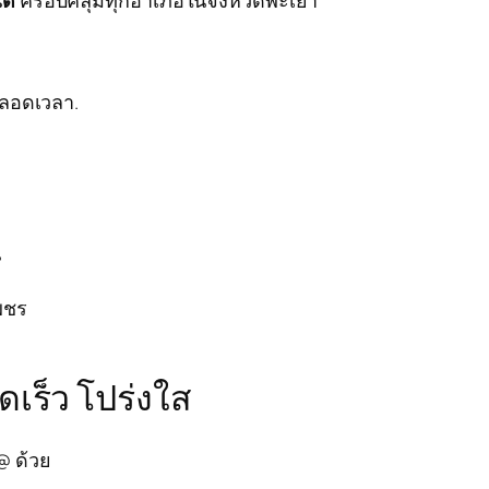
ตลอดเวลา.
น
เพชร
เร็ว โปร่งใส
@ ด้วย