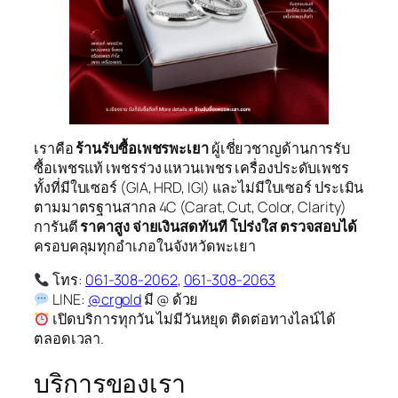
เราคือ
ร้านรับซื้อเพชรพะเยา
ผู้เชี่ยวชาญด้านการรับ
ซื้อเพชรแท้ เพชรร่วง แหวนเพชร เครื่องประดับเพชร
ทั้งที่มีใบเซอร์ (GIA, HRD, IGI) และไม่มีใบเซอร์ ประเมิน
ตามมาตรฐานสากล 4C (Carat, Cut, Color, Clarity)
การันตี
ราคาสูง จ่ายเงินสดทันที โปร่งใส ตรวจสอบได้
ครอบคลุมทุกอำเภอในจังหวัดพะเยา
โทร:
061-308-2062
,
061-308-2063
LINE:
@crgold
มี @ ด้วย
เปิดบริการทุกวัน ไม่มีวันหยุด ติดต่อทางไลน์ได้
ตลอดเวลา.
บริการของเรา