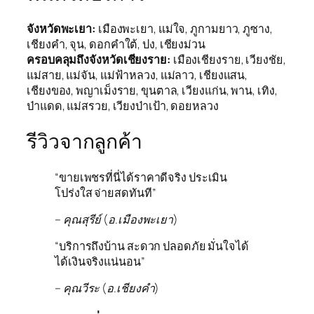
จังหวัดพะเยา:
เมืองพะเยา, แม่ใจ, ภูกามยาว, ภูซาง,
เชียงคำ, จุน, ดอกคำใต้, ปง, เชียงม่วน
ครอบคลุมถึงจังหวัดเชียงราย:
เมืองเชียงราย, เวียงชัย,
แม่สาย, แม่จัน, แม่ฟ้าหลวง, แม่ลาว, เชียงแสน,
เชียงของ, พญาเม็งราย, ขุนตาล, เวียงแก่น, พาน, เทิง,
ป่าแดด, แม่สรวย, เวียงป่าเป้า, ดอยหลวง
รีวิวจากลูกค้า
“ขายเพชรที่นี่ได้ราคาดีจริง ประเมิน
โปร่งใส จ่ายสดทันที”
– คุณสุรีย์ (อ.เมืองพะเยา)
“บริการถึงบ้าน สะดวก ปลอดภัย มั่นใจได้
ได้เงินจริงแน่นอน”
– คุณวีระ (อ.เชียงคำ)