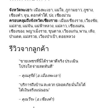
จังหวัดพะเยา:
เมืองพะเยา, แม่ใจ, ภูกามยาว, ภูซาง,
เชียงคำ, จุน, ดอกคำใต้, ปง, เชียงม่วน
ครอบคลุมถึงจังหวัดเชียงราย:
เมืองเชียงราย, เวียงชัย,
แม่สาย, แม่จัน, แม่ฟ้าหลวง, แม่ลาว, เชียงแสน,
เชียงของ, พญาเม็งราย, ขุนตาล, เวียงแก่น, พาน, เทิง,
ป่าแดด, แม่สรวย, เวียงป่าเป้า, ดอยหลวง
รีวิวจากลูกค้า
“ขายเพชรที่นี่ได้ราคาดีจริง ประเมิน
โปร่งใส จ่ายสดทันที”
– คุณสุรีย์ (อ.เมืองพะเยา)
“บริการถึงบ้าน สะดวก ปลอดภัย มั่นใจได้
ได้เงินจริงแน่นอน”
– คุณวีระ (อ.เชียงคำ)