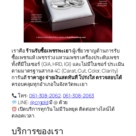
เราคือ
ร้านรับซื้อเพชรพะเยา
ผู้เชี่ยวชาญด้านการรับ
ซื้อเพชรแท้ เพชรร่วง แหวนเพชร เครื่องประดับเพชร
ทั้งที่มีใบเซอร์ (GIA, HRD, IGI) และไม่มีใบเซอร์ ประเมิน
ตามมาตรฐานสากล 4C (Carat, Cut, Color, Clarity)
การันตี
ราคาสูง จ่ายเงินสดทันที โปร่งใส ตรวจสอบได้
ครอบคลุมทุกอำเภอในจังหวัดพะเยา
โทร:
061-308-2062
,
061-308-2063
LINE:
@crgold
มี @ ด้วย
เปิดบริการทุกวัน ไม่มีวันหยุด ติดต่อทางไลน์ได้
ตลอดเวลา.
บริการของเรา