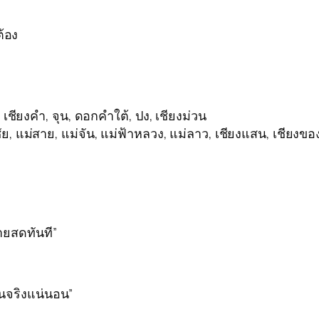
ต้อง
เชียงคำ, จุน, ดอกคำใต้, ปง, เชียงม่วน
ัย, แม่สาย, แม่จัน, แม่ฟ้าหลวง, แม่ลาว, เชียงแสน, เชียงขอ
่ายสดทันที”
ินจริงแน่นอน”