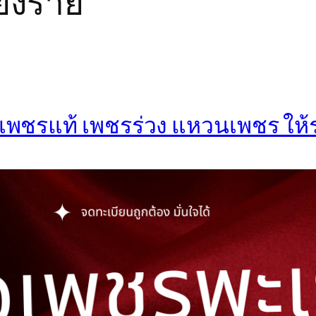
ียงราย
ื้อเพชรแท้ เพชรร่วง แหวนเพชร ให้