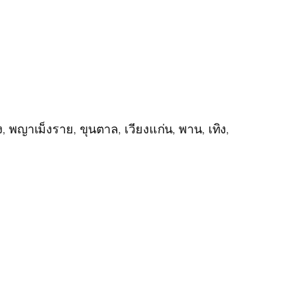
ง, พญาเม็งราย, ขุนตาล, เวียงแก่น, พาน, เทิง,