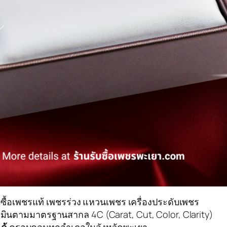
บซื้อเพชรแท้ เพชรร่วง แหวนเพชร เครื่องประดับเพชร
ประเมินตามมาตรฐานสากล 4C (Carat, Cut, Color, Clarity)
ด้
ครอบคลุมทุกอำเภอในจังหวัดพะเยา