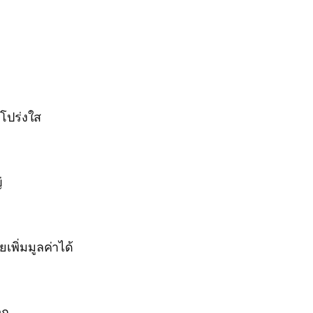
โปร่งใส
่
พิ่มมูลค่าได้
วก