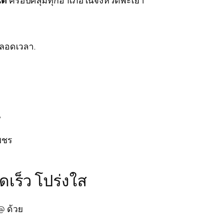
ตลอดเวลา.
น
เพชร
เร็ว โปร่งใส
@ ด้วย