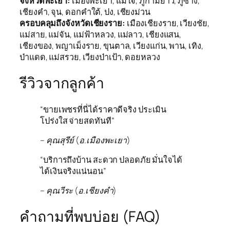
จังหวัดพะเยา:
เมืองพะเยา, แม่ใจ, ภูกามยาว, ภูซาง,
เชียงคำ, จุน, ดอกคำใต้, ปง, เชียงม่วน
ครอบคลุมถึงจังหวัดเชียงราย:
เมืองเชียงราย, เวียงชัย,
แม่สาย, แม่จัน, แม่ฟ้าหลวง, แม่ลาว, เชียงแสน,
เชียงของ, พญาเม็งราย, ขุนตาล, เวียงแก่น, พาน, เทิง,
ป่าแดด, แม่สรวย, เวียงป่าเป้า, ดอยหลวง
รีวิวจากลูกค้า
“ขายเพชรที่นี่ได้ราคาดีจริง ประเมิน
โปร่งใส จ่ายสดทันที”
– คุณสุรีย์ (อ.เมืองพะเยา)
“บริการถึงบ้าน สะดวก ปลอดภัย มั่นใจได้
ได้เงินจริงแน่นอน”
– คุณวีระ (อ.เชียงคำ)
คำถามที่พบบ่อย (FAQ)