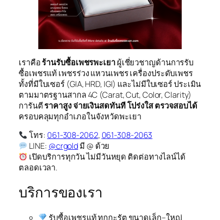
เราคือ
ร้านรับซื้อเพชรพะเยา
ผู้เชี่ยวชาญด้านการรับ
ซื้อเพชรแท้ เพชรร่วง แหวนเพชร เครื่องประดับเพชร
ทั้งที่มีใบเซอร์ (GIA, HRD, IGI) และไม่มีใบเซอร์ ประเมิน
ตามมาตรฐานสากล 4C (Carat, Cut, Color, Clarity)
การันตี
ราคาสูง จ่ายเงินสดทันที โปร่งใส ตรวจสอบได้
ครอบคลุมทุกอำเภอในจังหวัดพะเยา
โทร:
061-308-2062
,
061-308-2063
LINE:
@crgold
มี @ ด้วย
เปิดบริการทุกวัน ไม่มีวันหยุด ติดต่อทางไลน์ได้
ตลอดเวลา.
บริการของเรา
รับซื้อเพชรแท้ ทุกกะรัต ขนาดเล็ก–ใหญ่