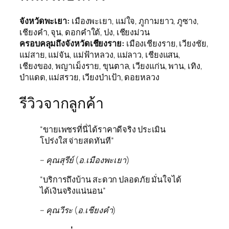
จังหวัดพะเยา:
เมืองพะเยา, แม่ใจ, ภูกามยาว, ภูซาง,
เชียงคำ, จุน, ดอกคำใต้, ปง, เชียงม่วน
ครอบคลุมถึงจังหวัดเชียงราย:
เมืองเชียงราย, เวียงชัย,
แม่สาย, แม่จัน, แม่ฟ้าหลวง, แม่ลาว, เชียงแสน,
เชียงของ, พญาเม็งราย, ขุนตาล, เวียงแก่น, พาน, เทิง,
ป่าแดด, แม่สรวย, เวียงป่าเป้า, ดอยหลวง
รีวิวจากลูกค้า
“ขายเพชรที่นี่ได้ราคาดีจริง ประเมิน
โปร่งใส จ่ายสดทันที”
– คุณสุรีย์ (อ.เมืองพะเยา)
“บริการถึงบ้าน สะดวก ปลอดภัย มั่นใจได้
ได้เงินจริงแน่นอน”
– คุณวีระ (อ.เชียงคำ)