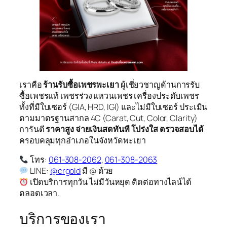
เราคือ
ร้านรับซื้อเพชรพะเยา
ผู้เชี่ยวชาญด้านการรับ
ซื้อเพชรแท้ เพชรร่วง แหวนเพชร เครื่องประดับเพชร
ทั้งที่มีใบเซอร์ (GIA, HRD, IGI) และไม่มีใบเซอร์ ประเมิน
ตามมาตรฐานสากล 4C (Carat, Cut, Color, Clarity)
การันตี
ราคาสูง จ่ายเงินสดทันที โปร่งใส ตรวจสอบได้
ครอบคลุมทุกอำเภอในจังหวัดพะเยา
โทร:
061-308-2062
,
061-308-2063
LINE:
@crgold
มี @ ด้วย
เปิดบริการทุกวัน ไม่มีวันหยุด ติดต่อทางไลน์ได้
ตลอดเวลา.
บริการของเรา