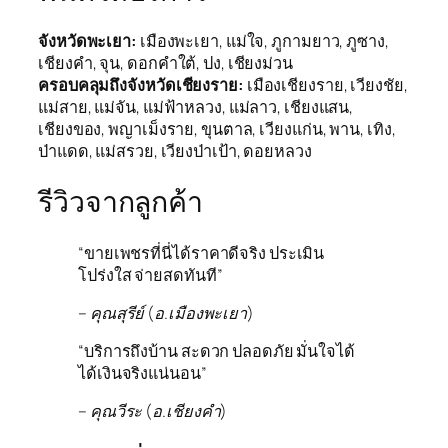
จังหวัดพะเยา:
เมืองพะเยา, แม่ใจ, ภูกามยาว, ภูซาง,
เชียงคำ, จุน, ดอกคำใต้, ปง, เชียงม่วน
ครอบคลุมถึงจังหวัดเชียงราย:
เมืองเชียงราย, เวียงชัย,
แม่สาย, แม่จัน, แม่ฟ้าหลวง, แม่ลาว, เชียงแสน,
เชียงของ, พญาเม็งราย, ขุนตาล, เวียงแก่น, พาน, เทิง,
ป่าแดด, แม่สรวย, เวียงป่าเป้า, ดอยหลวง
รีวิวจากลูกค้า
“ขายเพชรที่นี่ได้ราคาดีจริง ประเมิน
โปร่งใส จ่ายสดทันที”
– คุณสุรีย์ (อ.เมืองพะเยา)
“บริการถึงบ้าน สะดวก ปลอดภัย มั่นใจได้
ได้เงินจริงแน่นอน”
– คุณวีระ (อ.เชียงคำ)