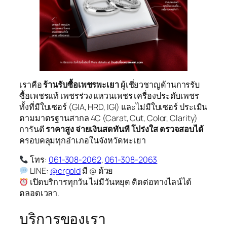
เราคือ
ร้านรับซื้อเพชรพะเยา
ผู้เชี่ยวชาญด้านการรับ
ซื้อเพชรแท้ เพชรร่วง แหวนเพชร เครื่องประดับเพชร
ทั้งที่มีใบเซอร์ (GIA, HRD, IGI) และไม่มีใบเซอร์ ประเมิน
ตามมาตรฐานสากล 4C (Carat, Cut, Color, Clarity)
การันตี
ราคาสูง จ่ายเงินสดทันที โปร่งใส ตรวจสอบได้
ครอบคลุมทุกอำเภอในจังหวัดพะเยา
โทร:
061-308-2062
,
061-308-2063
LINE:
@crgold
มี @ ด้วย
เปิดบริการทุกวัน ไม่มีวันหยุด ติดต่อทางไลน์ได้
ตลอดเวลา.
บริการของเรา