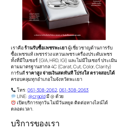
เราคือ
ร้านรับซื้อเพชรพะเยา
ผู้เชี่ยวชาญด้านการรับ
ซื้อเพชรแท้ เพชรร่วง แหวนเพชร เครื่องประดับเพชร
ทั้งที่มีใบเซอร์ (GIA, HRD, IGI) และไม่มีใบเซอร์ ประเมิน
ตามมาตรฐานสากล 4C (Carat, Cut, Color, Clarity)
การันตี
ราคาสูง จ่ายเงินสดทันที โปร่งใส ตรวจสอบได้
ครอบคลุมทุกอำเภอในจังหวัดพะเยา
โทร:
061-308-2062
,
061-308-2063
LINE:
@crgold
มี @ ด้วย
เปิดบริการทุกวัน ไม่มีวันหยุด ติดต่อทางไลน์ได้
ตลอดเวลา.
บริการของเรา