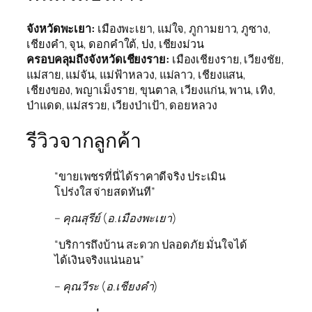
จังหวัดพะเยา:
เมืองพะเยา, แม่ใจ, ภูกามยาว, ภูซาง,
เชียงคำ, จุน, ดอกคำใต้, ปง, เชียงม่วน
ครอบคลุมถึงจังหวัดเชียงราย:
เมืองเชียงราย, เวียงชัย,
แม่สาย, แม่จัน, แม่ฟ้าหลวง, แม่ลาว, เชียงแสน,
เชียงของ, พญาเม็งราย, ขุนตาล, เวียงแก่น, พาน, เทิง,
ป่าแดด, แม่สรวย, เวียงป่าเป้า, ดอยหลวง
รีวิวจากลูกค้า
“ขายเพชรที่นี่ได้ราคาดีจริง ประเมิน
โปร่งใส จ่ายสดทันที”
– คุณสุรีย์ (อ.เมืองพะเยา)
“บริการถึงบ้าน สะดวก ปลอดภัย มั่นใจได้
ได้เงินจริงแน่นอน”
– คุณวีระ (อ.เชียงคำ)