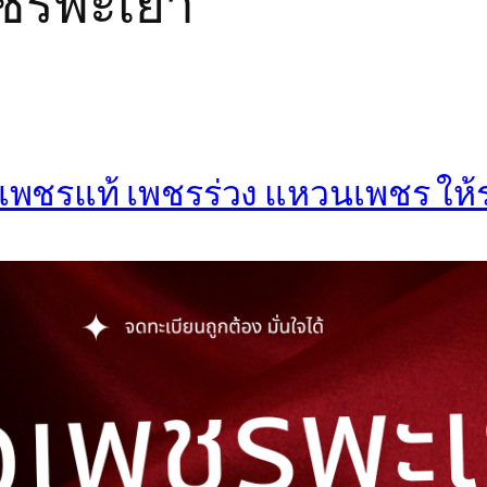
เพชรพะเยา
ื้อเพชรแท้ เพชรร่วง แหวนเพชร ให้