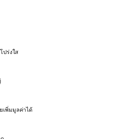
โปร่งใส
่
พิ่มมูลค่าได้
วก