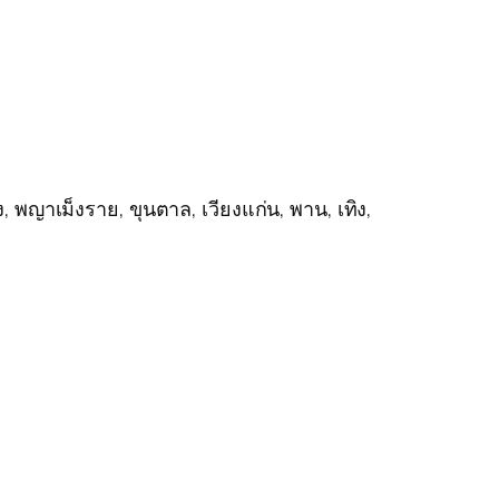
ง, พญาเม็งราย, ขุนตาล, เวียงแก่น, พาน, เทิง,