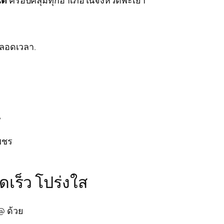
ตลอดเวลา.
น
เพชร
เร็ว โปร่งใส
@ ด้วย