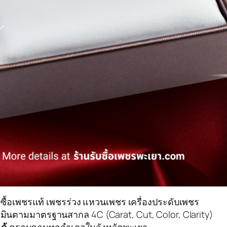
บซื้อเพชรแท้ เพชรร่วง แหวนเพชร เครื่องประดับเพชร
ประเมินตามมาตรฐานสากล 4C (Carat, Cut, Color, Clarity)
ด้
ครอบคลุมทุกอำเภอในจังหวัดพะเยา