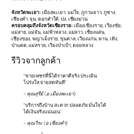
จังหวัดพะเยา:
เมืองพะเยา, แม่ใจ, ภูกามยาว, ภูซาง,
เชียงคำ, จุน, ดอกคำใต้, ปง, เชียงม่วน
ครอบคลุมถึงจังหวัดเชียงราย:
เมืองเชียงราย, เวียงชัย,
แม่สาย, แม่จัน, แม่ฟ้าหลวง, แม่ลาว, เชียงแสน,
เชียงของ, พญาเม็งราย, ขุนตาล, เวียงแก่น, พาน, เทิง,
ป่าแดด, แม่สรวย, เวียงป่าเป้า, ดอยหลวง
รีวิวจากลูกค้า
“ขายเพชรที่นี่ได้ราคาดีจริง ประเมิน
โปร่งใส จ่ายสดทันที”
– คุณสุรีย์ (อ.เมืองพะเยา)
“บริการถึงบ้าน สะดวก ปลอดภัย มั่นใจได้
ได้เงินจริงแน่นอน”
– คุณวีระ (อ.เชียงคำ)