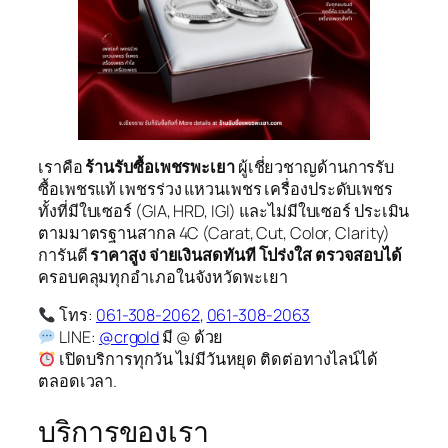
เราคือ
ร้านรับซื้อเพชรพะเยา
ผู้เชี่ยวชาญด้านการรับ
ซื้อเพชรแท้ เพชรร่วง แหวนเพชร เครื่องประดับเพชร
ทั้งที่มีใบเซอร์ (GIA, HRD, IGI) และไม่มีใบเซอร์ ประเมิน
ตามมาตรฐานสากล 4C (Carat, Cut, Color, Clarity)
การันตี
ราคาสูง จ่ายเงินสดทันที โปร่งใส ตรวจสอบได้
ครอบคลุมทุกอำเภอในจังหวัดพะเยา
โทร:
061-308-2062
,
061-308-2063
LINE:
@crgold
มี @ ด้วย
เปิดบริการทุกวัน ไม่มีวันหยุด ติดต่อทางไลน์ได้
ตลอดเวลา.
บริการของเรา